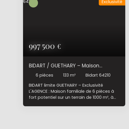
Exclusivité
997 500
€
BIDART / GUETHARY – Maison
familiale T6 à fort potentiel à 750
6
pièces
133
m²
Bidart 64210
m des plages
BIDART limite GUETHARY – Exclusivité
L'AGENCE : Maison familiale de 6 pièces à
fort potentiel sur un terrain de 1000 m², à
750 m des plages et du bourg de
Guéthary accessibles à pied. Dans un
environnement résidentiel recherché,
découvrez cette maison familiale de 133
m² carrez (152 m2 au sol) offrant un cadre