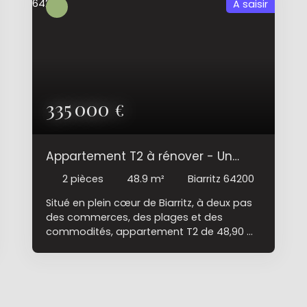
A saisir
335 000
€
Appartement T2 à rénover - Un
potentiel à saisir !
2
pièces
48.9
m²
Biarritz 64200
Situé en plein cœur de Biarritz, à deux pas
des commerces, des plages et des
commodités, appartement T2 de 48,90 m²
au 1er étage avec ascenseur. Il se
compose d’un séjour de 18 m², d’une
cuisine indépendante, d’une chambre,
d’une salle de bains et d’un balcon de 6
m². Appartement entièrement à rénover,