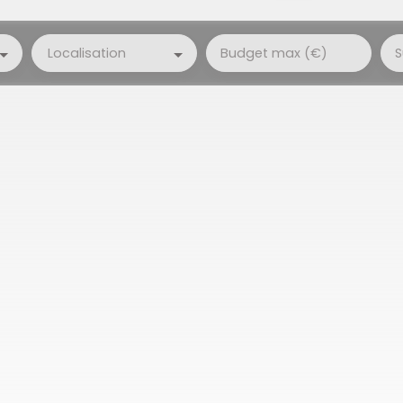
Localisation
Budget max (€)
S