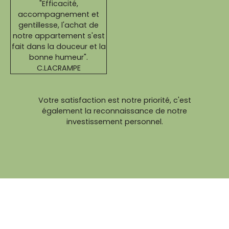
"Efficacité,
accompagnement et
gentillesse, l'achat de
notre appartement s'est
fait dans la douceur et la
bonne humeur".
C.LACRAMPE
Votre satisfaction est notre priorité, c'est
également la reconnaissance de notre
investissement personnel.