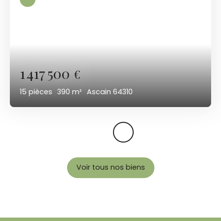
1 417 500
€
15
pièces
390
m²
Ascain 64310
Voir tous nos biens