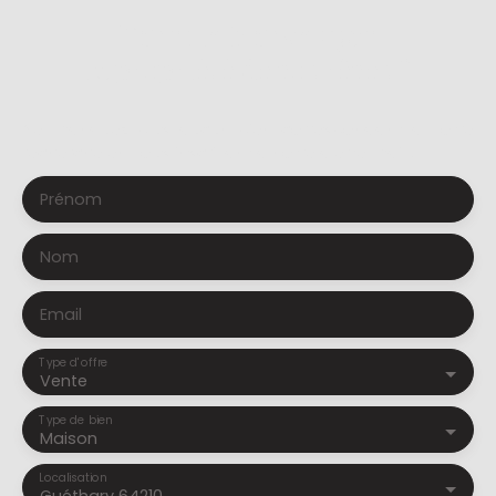
Vous ne trouvez pas
la propriété de vos rêves ?
Ne manquez plus aucun bien correspondant à votre
recherche en vous inscrivant à notre alerte mail !
Prénom
Nom
Email
Type d'offre
Vente
Type de bien
Maison
Localisation