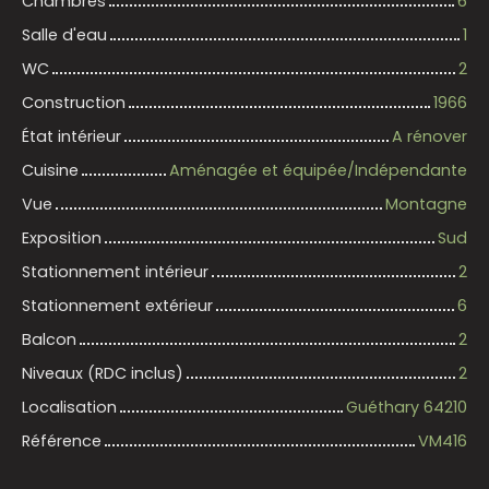
Chambres
6
Salle d'eau
1
WC
2
Construction
1966
État intérieur
A rénover
Cuisine
Aménagée et équipée/Indépendante
Vue
Montagne
Exposition
Sud
Stationnement intérieur
2
Stationnement extérieur
6
Balcon
2
Niveaux (RDC inclus)
2
Localisation
Guéthary 64210
Référence
VM416