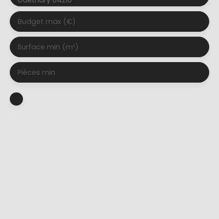
Guéthary 64210
Budget max (€)
Surface min (m²)
Pièces min
J'accepte le traitement de mes données
personnelles conformément au RGPD. Si vous ne
souhaitez pas faire l'objet de prospection
commerciale par voie téléphonique, vous pouvez
vous inscrire gratuitement sur la liste d'opposition
au démarchage téléphonique, prévu par l'article
L223-1 du code de la consommation, sur le site
Internet www.bloctel.gouv.fr ou par courrier
adressé à :
Société Worldline, Service Bloctel, CS 61311, 41013
BLOIS CEDEX.