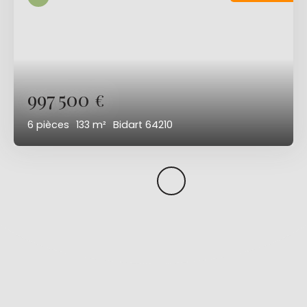
997 500
€
6
pièces
133
m²
Bidart 64210