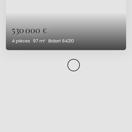
530 000
€
4
pièces
97
m²
Bidart 64210
Vous ne trouvez pas