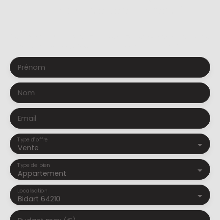
la propriété de vos rêves ?
Ne manquez plus aucun bien correspondant à votre
recherche en vous inscrivant à notre alerte mail !
Prénom
Nom
Email
Type d'offre
Vente
Type de bien
Appartement
Localisation
Bidart 64210