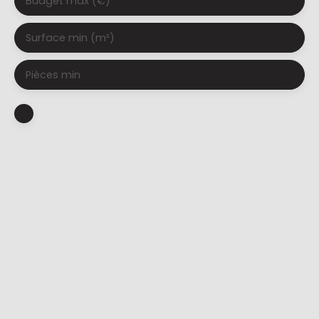
Budget max (€)
Surface min (m²)
Pièces min
J'accepte le traitement de mes données
personnelles conformément au RGPD. Si vous ne
souhaitez pas faire l'objet de prospection
commerciale par voie téléphonique, vous pouvez
vous inscrire gratuitement sur la liste d'opposition
au démarchage téléphonique, prévu par l'article
L223-1 du code de la consommation, sur le site
Internet www.bloctel.gouv.fr ou par courrier
adressé à :
Société Worldline, Service Bloctel, CS 61311, 41013
BLOIS CEDEX.
Pour en savoir plus sur le traitement de vos